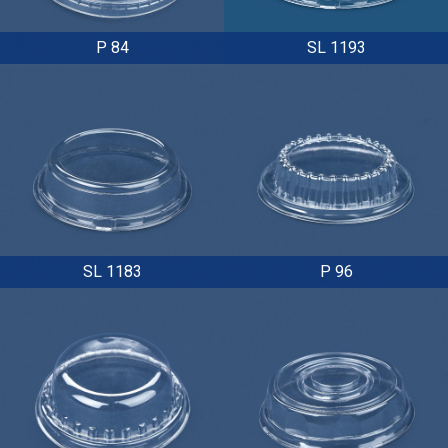
Р 84
SL 1193
SL 1183
P 96