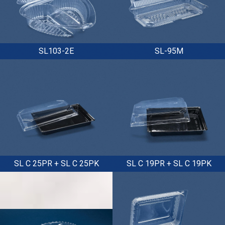
SL103-2E
SL-95M
SL C 25PR + SL C 25PK
SL C 19PR + SL C 19PK