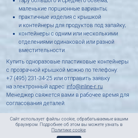
тару большого и среднего объема,
маленькие порционные варианты;
практичные изделия с крышкой
и контейнеры для продуктов под запайку;
контейнеры с одним или несколькими
отделениями одинаковой или разной
вместительности.
Купить одноразовые пластиковые контейнеры
с прозрачной крышкой можно по телефону:
+7 (495) 231-34-25
или отправить заявку
на электронный адрес:
info@inline-r. ru
.
Менеджер свяжется вами в рабочее время для
согласования деталей.
Сайт использует файлы cookie, обрабатываемые вашим
info@inline-r.ru
© ЗАО «ИНЛАЙН-Р
»
браузером. Подробнее об этом вы можете узнать в
sale@inline-r.ru
2000-2019
Политике cookie
.
отдел продаж