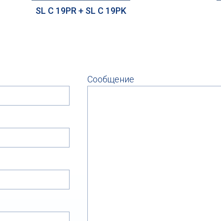
SL C 19PR + SL C 19PK
Сообщение