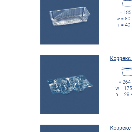
l = 18
w = 80
h = 40
Коррекс
l = 264
w = 17
h = 28
Коррекс