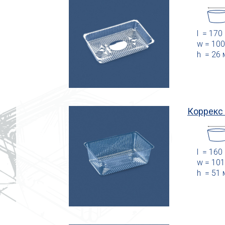
l = 170
w = 10
h = 26
Коррекс
l = 160
w = 10
h = 51