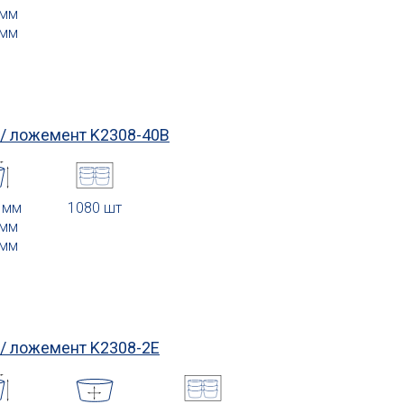
 мм
 мм
 / ложемент
K2308-40B
0 мм
1080 шт
 мм
 мм
 / ложемент
K2308-2E