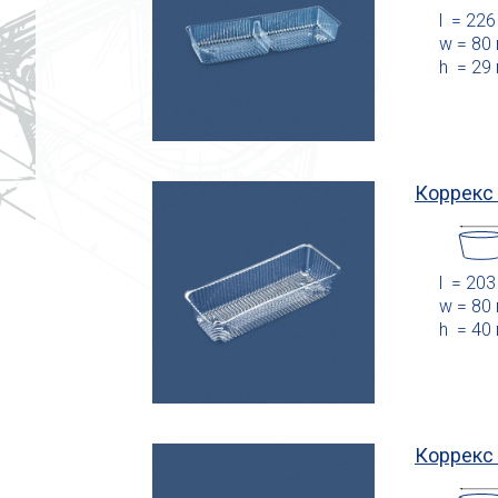
l = 22
w = 80
h = 29
Коррекс
l = 20
w = 80
h = 40
Коррекс