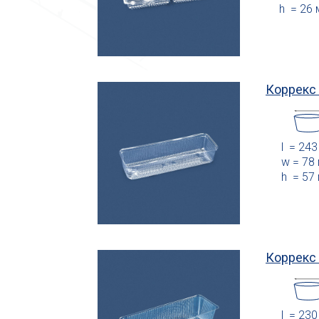
h = 26
Коррекс
l = 24
w = 78
h = 57
Коррекс
l = 23