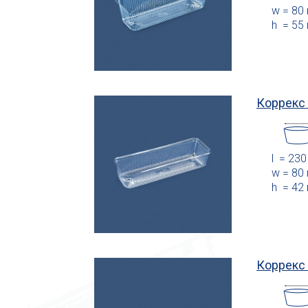
w = 80
h = 55
Коррекс
l = 23
w = 80
h = 42
Коррекс