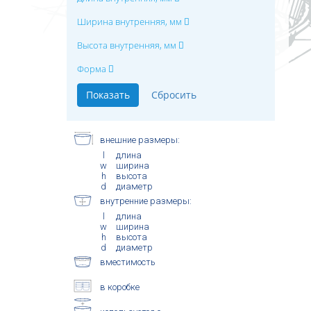
Ширина внутренняя, мм
Высота внутренняя, мм
Форма
внешние размеры:
l
длина
w
ширина
h
высота
d
диаметр
внутренние размеры:
l
длина
w
ширина
h
высота
d
диаметр
вместимость
в коробке