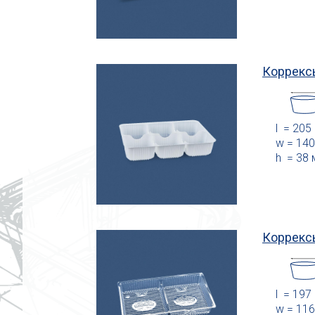
Коррекс
l = 205
w = 14
h = 38
Коррекс
l = 197
w = 11