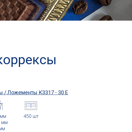
коррексы
ы / Ложементы
К3317 - 30 Е
 мм
450 шт
0 мм
 мм