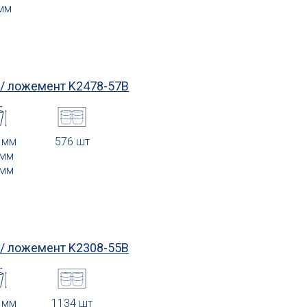
 мм
 / ложемент
K2478-57B
3 мм
576 шт
 мм
 мм
 / ложемент
K2308-55В
0 мм
1134 шт