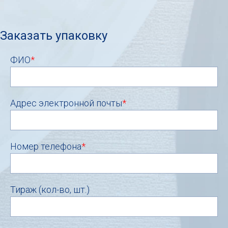
Заказать упаковку
ФИО
*
Адрес электронной почты
*
Номер телефона
*
Тираж (кол-во, шт.)