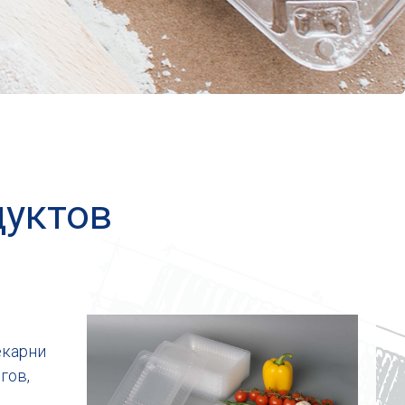
дуктов
екарни
гов,