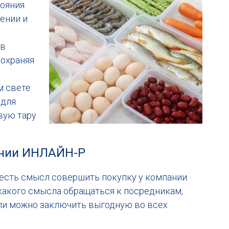
ояния.
ении и
ов
сохраняя
м свете
 для
вую тару
ании ИНЛАЙН-Р
 есть смысл совершить покупку у компании
какого смысла обращаться к посредникам,
сли можно заключить выгодную во всех