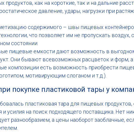
 продуктов, как на короткие, так и на дальние расст
остатическое давление, удары, нагрузки при растяж
рметизацию содержимого – швы пищевых контейнер
ехнологии, что позволяет им не пропускать воздух, 
ном состоянии.
вые пищевые емкости дают возможность в выгодно
дукт. Они бывают всевозможных расцветок и форм, а
ые композиции есть возможность приобрести пище
оготипом, мотивирующим слоганом и т.д.).
при покупке пластиковой тары у комп
ебовалась пластиковая тара для пищевых продуктов,
 и усилия на поиск подходящего поставщика. Нет ни
дует разнообразием, а цены наоборот заоблачные, е
ителем.