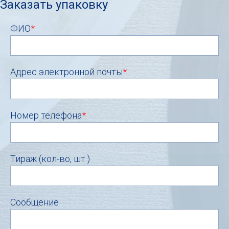
Заказать упаковку
ФИО
*
Адрес электронной почты
*
Номер телефона
*
Тираж (кол-во, шт.)
Сообщение