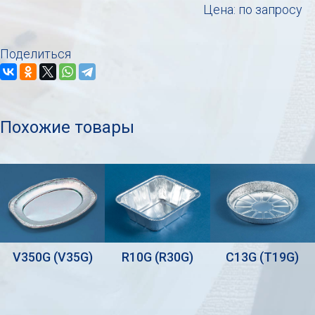
Цена: по запросу
Поделиться
Похожие товары
V350G (V35G)
R10G (R30G)
C13G (T19G)