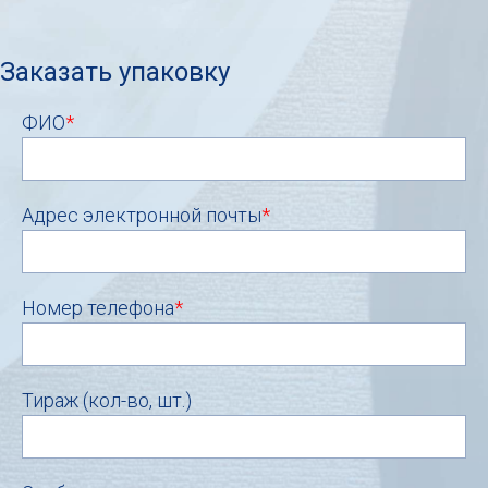
Заказать упаковку
ФИО
*
Адрес электронной почты
*
Номер телефона
*
Тираж (кол-во, шт.)