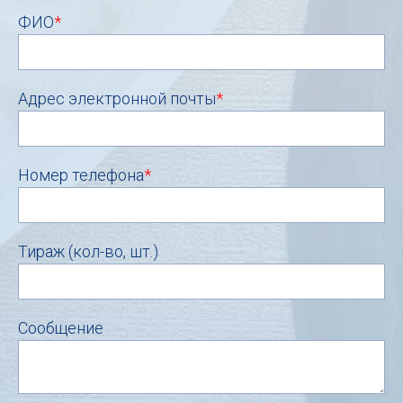
ФИО
*
Адрес электронной почты
*
Номер телефона
*
Тираж (кол-во, шт.)
Сообщение